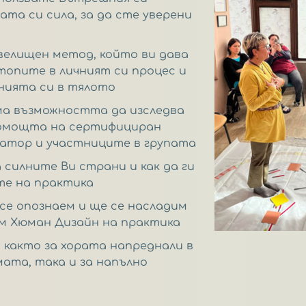
та си сила, за да сте уверени
елищен метод, който ви дава
топите в личният си процес и
нията си в тялото
ма възможността да изследва
помощта на сертифициран
атор и участниците в групата
 силните Ви страни и как да ги
те на практика
се опознаем и ще се насладим
м Хюман Дизайн на практика
, както за хората напреднали в
ата, така и за напълно