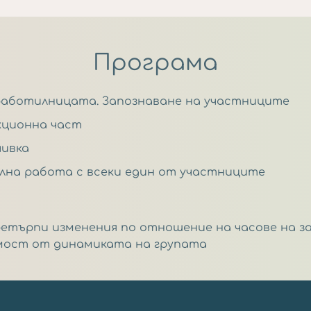
Програма
 на работилницата. Запознаване на участниците
лекционна част
чивка
дуална работа с всеки един от участниците
ретърпи изменения по отношение на часове на з
мост от динамиката на групата