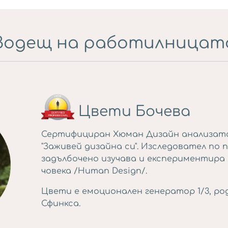
Водещ на работилницат
Цвети Бочева
Сертифициран Хюман Дизайн анализато
"Заживей дизайна си". Изследовател по пр
задълбочено изучава и експериментира 
човека /Human Design/.
Цвети е емоционален генератор 1/3, ро
Сфинкса.