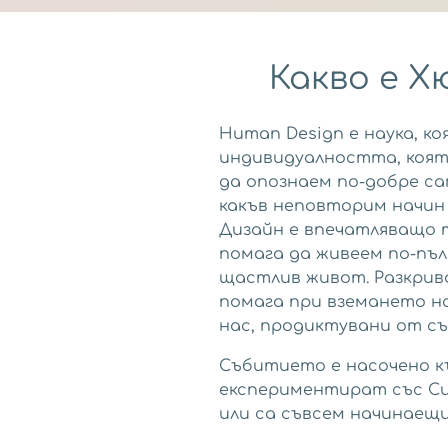
Какво е 
Human Design e наука, ко
индивидуалността, която
да опознаем по-добре са
какъв неповторим начин 
Дизайн е впечатляващо 
помага да живеем по-пъ
щастлив живот. Разкрив
помага при вземането н
нас, продиктувани от с
Събитието е насочено к
експериментират със Си
или са съвсем начинаещи