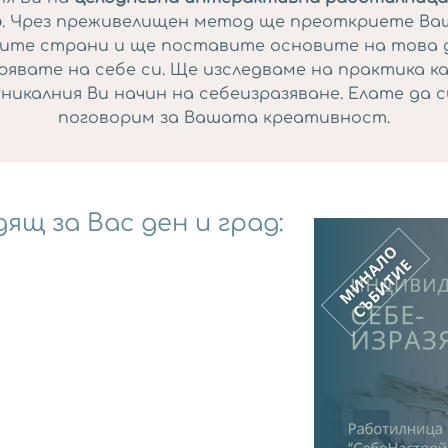
о
. Чрез преживелищен метод ще преоткриете В
ите страни и ще поставите основите на това 
рявате на себе си. Ще изследваме на практика ка
уникалния Ви начин на себеизразяване. Елате да с
поговорим за Вашата креативност.
ящ за Вас ден и град:
/