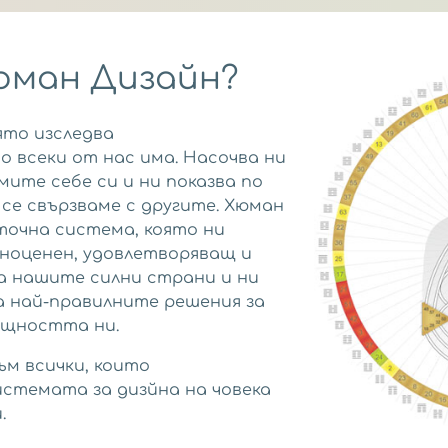
Хюман Дизайн?
ято изследва
 всеки от нас има. Насочва ни
мите себе си и ни показва по
се свързваме с другите. Хюман
точна система, която ни
лноценен, удовлетворяващ и
а нашите силни страни и ни
а най-правилните решения за
ъщността ни.
ъм всички, които
стемата за дизйна на човека
.