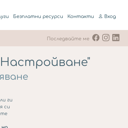
луги
Безплатни ресурси
Контакти
Вход
Последвайте ме
еНастройване"
зяване
ли ги
я си
сте
 на