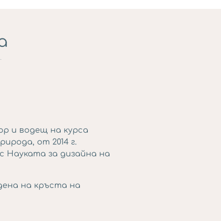
а
р и водещ на курса
ирода, от 2014 г.
с Науката за дизайна на
дена на кръста на