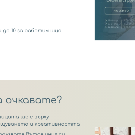
/
 до 10 за работилница
а очкавате?
ицата ще е върху
общуването и креативността
зползвате Вътрешния си