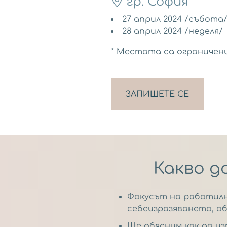
гр. София
27 април 2024 /събота
28 април 2024 /неделя/
* Mестата са ограничени
ЗАПИШЕТЕ СЕ
Какво д
Фокусът на работилн
себеизразяването, 
Ще обясним как да и