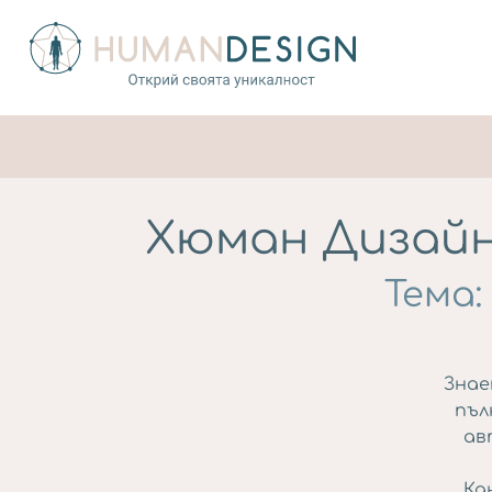
Хюман Дизайн
Тема:
Знае
пъл
ав
Ка