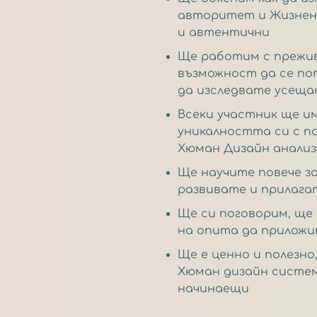
авторитет и Жизнена
и автентични
Ще работим с прежив
възможност да се по
да изследвате усеща
Всеки участник ще и
уникалността си с 
Хюман Дизайн анализ
Ще научите повече за
развивате и прилага
Ще си поговорим, ще 
на опита да приложи
Ще е ценно и полезно
Хюман дизайн систем
начинаещи