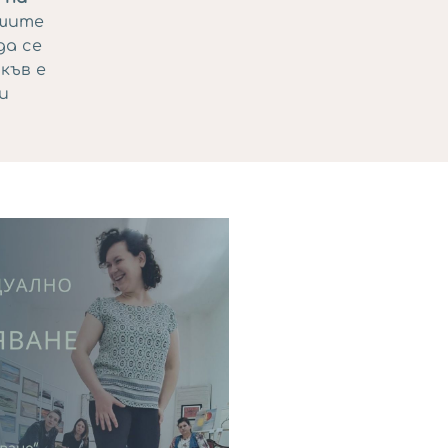
ашите
да се
къв е
и