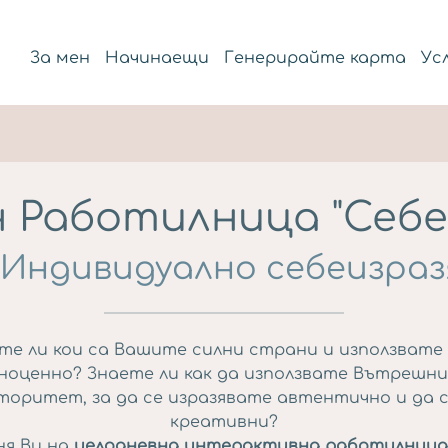
За мен
Начинаещи
Генерирайте карта
Ус
 Работилница "Себ
 Индивидуално себеизра
те ли кои са Вашите силни страни и използвате 
ноценно? Знаете ли как да използвате Вътрешни
торитет, за да се изразявате автентично и да 
креативни?
ня Ви на
целодневна интерактивна работилница